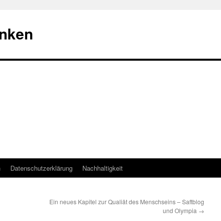
nken
n
Datenschutzerklärung
Nachhaltigkeit
Ein neues Kapitel zur Qualiät des Menschseins – Saftblog
und Olympia
→