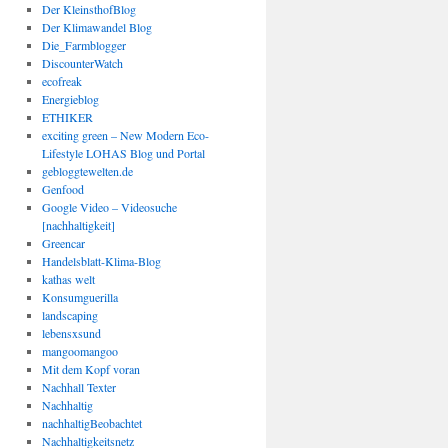
Der KleinsthofBlog
Der Klimawandel Blog
Die_Farmblogger
DiscounterWatch
ecofreak
Energieblog
ETHIKER
exciting green – New Modern Eco-
Lifestyle LOHAS Blog und Portal
gebloggtewelten.de
Genfood
Google Video – Videosuche
[nachhaltigkeit]
Greencar
Handelsblatt-Klima-Blog
kathas welt
Konsumguerilla
landscaping
lebensxsund
mangoomangoo
Mit dem Kopf voran
Nachhall Texter
Nachhaltig
nachhaltigBeobachtet
Nachhaltigkeitsnetz