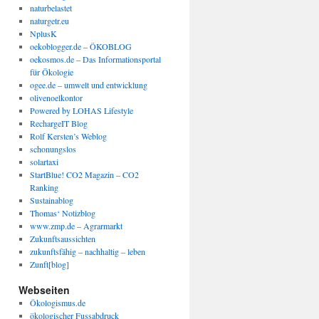
naturbelastet
naturgetr.eu
NplusK
oekoblogger.de – ÖKOBLOG
oekosmos.de – Das Informationsportal
für Ökologie
ogee.de – umwelt und entwicklung
olivenoelkontor
Powered by LOHAS Lifestyle
RechargeIT Blog
Rolf Kersten’s Weblog
schonungslos
solartaxi
StartBlue! CO2 Magazin – CO2
Ranking
Sustainablog
Thomas‘ Notizblog
www.zmp.de – Agrarmarkt
Zukunftsaussichten
zukunftsfähig – nachhaltig – leben
Zunft[blog]
Webseiten
Ökologismus.de
ökologischer Fussabdruck