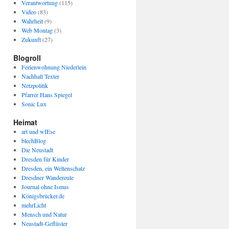
Verantwortung
(115)
Video
(83)
Wahrheit
(9)
Web Montag
(3)
Zukunft
(27)
Blogroll
Ferienwohnung Niederlein
Nachhall Texter
Netzpolitik
Pfarrer Hans Spiegel
Sonic Lux
Heimat
art und wIEse
blechBlog
Die Neustadt
Dresden für Kinder
Dresden, ein Weltenschatz
Dresdner Wandereule
Journal ohne Ismus
Königsbrücker.de
mehrLicht
Mensch und Natur
Neustadt-Geflüster