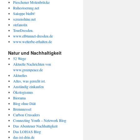
Pieschener Molenbrücke
Ruhestoerung.net
Saloppe bleibt!
screenshine.net
stefanolix
TourDresden.
www.elbtunnel-dresden.de
www.welterbe-erhalten.de
Natur und Nachhaltigkeit
52 Wege
Aktuelle Nachrichten von
www.greenpeace.de
Aktuelles
Alles, was gerecht ist.
Anständig einkaufen
Ökologismus
Biorama
Blog ohne Diät
Brennnessel
Carbon Crusaders
Connecting Youth – Netzwerk Blog
Das Abenteuer Nachhaltigkeit
Das LOHAS Blog
das-ist-drin.de