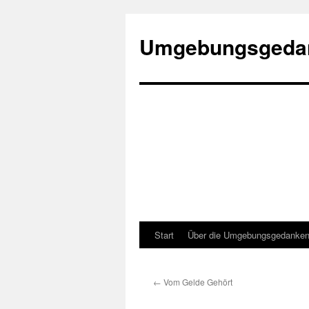
Umgebungsgeda
Start
Über die Umgebungsgedanke
Zum
Inhalt
←
Vom Gelde Gehört
springen