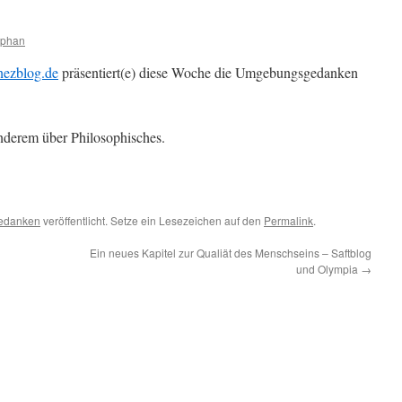
ephan
nezblog.de
präsentiert(e) diese Woche die Umgebungsgedanken
anderem über Philosophisches.
edanken
veröffentlicht. Setze ein Lesezeichen auf den
Permalink
.
Ein neues Kapitel zur Qualiät des Menschseins – Saftblog
und Olympia
→