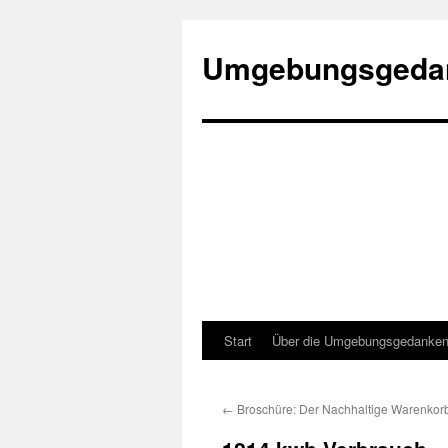
Umgebungsgeda
Start
Über die Umgebungsgedanke
Zum
Inhalt
←
Broschüre: Der Nachhaltige Warenkor
springen