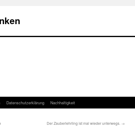
nken
n
Datenschutzerklärung
Nachhaltigkeit
b
Der Zauberlehrling ist mal wieder unterwegs.
→