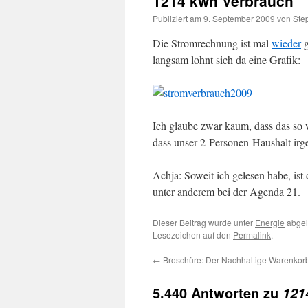
1214 kwh Verbrauch
Publiziert am
9. September 2009
von
Ste
Die Stromrechnung ist mal
wieder
g
langsam lohnt sich da eine Grafik:
Ich glaube zwar kaum, dass das so 
dass unser 2-Personen-Haushalt irg
Achja: Soweit ich gelesen habe, ist
unter anderem bei der Agenda 21.
Dieser Beitrag wurde unter
Energie
abgel
Lesezeichen auf den
Permalink
.
←
Broschüre: Der Nachhaltige Warenkor
5.440 Antworten zu
121