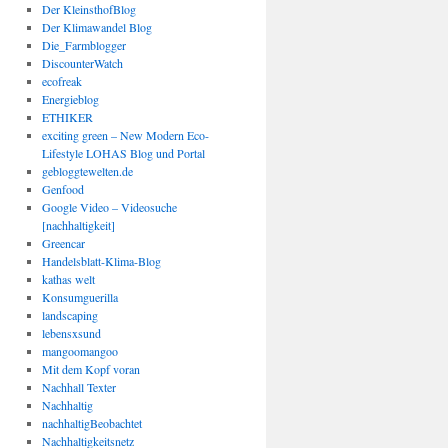
Der KleinsthofBlog
Der Klimawandel Blog
Die_Farmblogger
DiscounterWatch
ecofreak
Energieblog
ETHIKER
exciting green – New Modern Eco-
Lifestyle LOHAS Blog und Portal
gebloggtewelten.de
Genfood
Google Video – Videosuche
[nachhaltigkeit]
Greencar
Handelsblatt-Klima-Blog
kathas welt
Konsumguerilla
landscaping
lebensxsund
mangoomangoo
Mit dem Kopf voran
Nachhall Texter
Nachhaltig
nachhaltigBeobachtet
Nachhaltigkeitsnetz