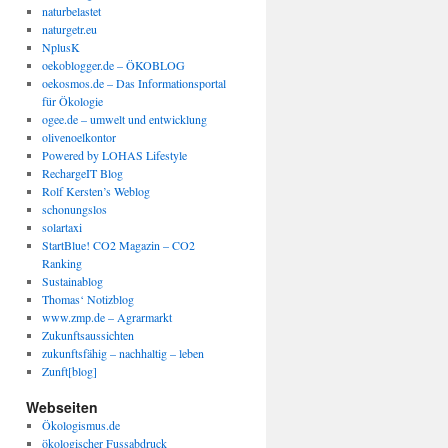
naturbelastet
naturgetr.eu
NplusK
oekoblogger.de – ÖKOBLOG
oekosmos.de – Das Informationsportal
für Ökologie
ogee.de – umwelt und entwicklung
olivenoelkontor
Powered by LOHAS Lifestyle
RechargeIT Blog
Rolf Kersten’s Weblog
schonungslos
solartaxi
StartBlue! CO2 Magazin – CO2
Ranking
Sustainablog
Thomas‘ Notizblog
www.zmp.de – Agrarmarkt
Zukunftsaussichten
zukunftsfähig – nachhaltig – leben
Zunft[blog]
Webseiten
Ökologismus.de
ökologischer Fussabdruck