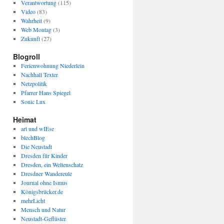
Verantwortung
(115)
Video
(83)
Wahrheit
(9)
Web Montag
(3)
Zukunft
(27)
Blogroll
Ferienwohnung Niederlein
Nachhall Texter
Netzpolitik
Pfarrer Hans Spiegel
Sonic Lux
Heimat
art und wIEse
blechBlog
Die Neustadt
Dresden für Kinder
Dresden, ein Weltenschatz
Dresdner Wandereule
Journal ohne Ismus
Königsbrücker.de
mehrLicht
Mensch und Natur
Neustadt-Geflüster