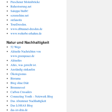
Pieschener Molenbrücke
Ruhestoerung.net
Saloppe bleibt!
screenshine.net
stefanolix
TourDresden.
www.elbtunnel-dresden.de
www.welterbe-erhalten.de
Natur und Nachhaltigkeit
52 Wege
Aktuelle Nachrichten von
www.greenpeace.de
Aktuelles
Alles, was gerecht ist.
Anständig einkaufen
Ökologismus
Biorama
Blog ohne Diät
Brennnessel
Carbon Crusaders
Connecting Youth – Netzwerk Blog
Das Abenteuer Nachhaltigkeit
Das LOHAS Blog
das-ist-drin.de