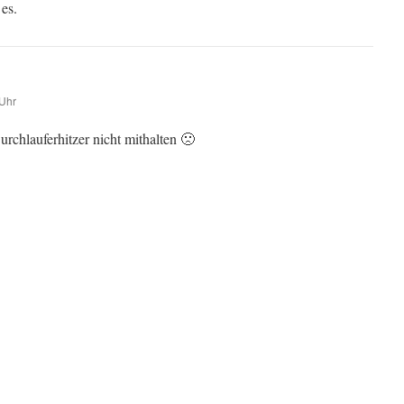
es.
Uhr
rchlauferhitzer nicht mithalten 🙁