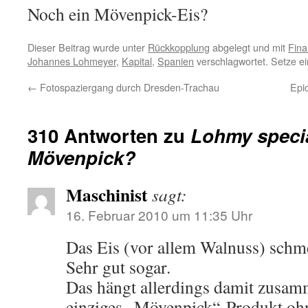
Noch ein Mövenpick-Eis?
Dieser Beitrag wurde unter
Rückkopplung
abgelegt und mit
Fina
Johannes Lohmeyer
,
Kapital
,
Spanien
verschlagwortet. Setze e
←
Fotospaziergang durch Dresden-Trachau
Epi
310 Antworten zu
Lohmy specia
Mövenpick?
Maschinist
sagt:
16. Februar 2010 um 11:35 Uhr
Das Eis (vor allem Walnuss) schme
Sehr gut sogar.
Das hängt allerdings damit zusam
einziges „Mövenpick“-Produkt o