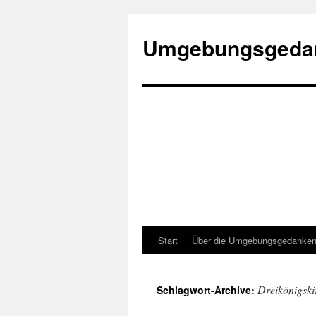
Umgebungsgeda
Start
Über die Umgebungsgedanke
Zum
Inhalt
Dreikönigski
Schlagwort-Archive:
springen