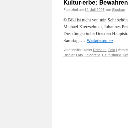
Kultur-erbe: Bewahren
Publiziert am
19. Juli 2008
von
Stephan
© Bild ist nicht von mir. Sehr schö
Michael Kretzschmar, Johannes Pra
Dreikönigskirche Dresden Hauptstra
Samstag: …
Weiterlesen
→
Veröffentlicht unter
Dresden
,
Foto
|
Versch
Richter
,
Foto
,
Fotografie
,
Hauptstraße
,
Sc