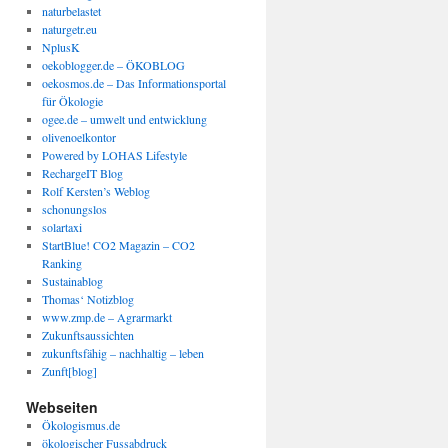
naturbelastet
naturgetr.eu
NplusK
oekoblogger.de – ÖKOBLOG
oekosmos.de – Das Informationsportal
für Ökologie
ogee.de – umwelt und entwicklung
olivenoelkontor
Powered by LOHAS Lifestyle
RechargeIT Blog
Rolf Kersten’s Weblog
schonungslos
solartaxi
StartBlue! CO2 Magazin – CO2
Ranking
Sustainablog
Thomas‘ Notizblog
www.zmp.de – Agrarmarkt
Zukunftsaussichten
zukunftsfähig – nachhaltig – leben
Zunft[blog]
Webseiten
Ökologismus.de
ökologischer Fussabdruck