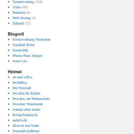
Verantwortung
(115)
Video
(83)
Wahrheit
(9)
Web Montag
(3)
Zukunft
(27)
Blogroll
Ferienwohnung Niederlein
Nachhall Texter
Netzpolitik
Pfarrer Hans Spiegel
Sonic Lux
Heimat
art und wIEse
blechBlog
Die Neustadt
Dresden für Kinder
Dresden, ein Weltenschatz
Dresdner Wandereule
Journal ohne Ismus
Königsbrücker.de
mehrLicht
Mensch und Natur
Neustadt-Geflüster