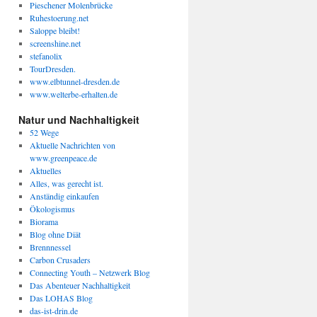
Pieschener Molenbrücke
Ruhestoerung.net
Saloppe bleibt!
screenshine.net
stefanolix
TourDresden.
www.elbtunnel-dresden.de
www.welterbe-erhalten.de
Natur und Nachhaltigkeit
52 Wege
Aktuelle Nachrichten von
www.greenpeace.de
Aktuelles
Alles, was gerecht ist.
Anständig einkaufen
Ökologismus
Biorama
Blog ohne Diät
Brennnessel
Carbon Crusaders
Connecting Youth – Netzwerk Blog
Das Abenteuer Nachhaltigkeit
Das LOHAS Blog
das-ist-drin.de