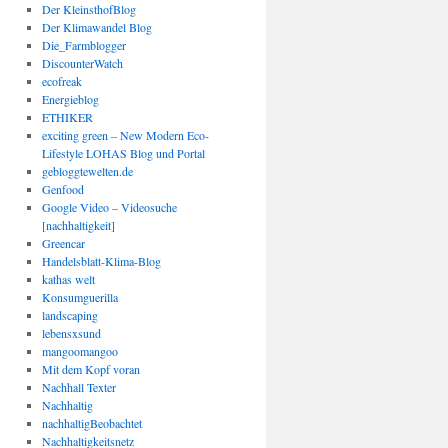
Der KleinsthofBlog
Der Klimawandel Blog
Die_Farmblogger
DiscounterWatch
ecofreak
Energieblog
ETHIKER
exciting green – New Modern Eco-
Lifestyle LOHAS Blog und Portal
gebloggtewelten.de
Genfood
Google Video – Videosuche
[nachhaltigkeit]
Greencar
Handelsblatt-Klima-Blog
kathas welt
Konsumguerilla
landscaping
lebensxsund
mangoomangoo
Mit dem Kopf voran
Nachhall Texter
Nachhaltig
nachhaltigBeobachtet
Nachhaltigkeitsnetz