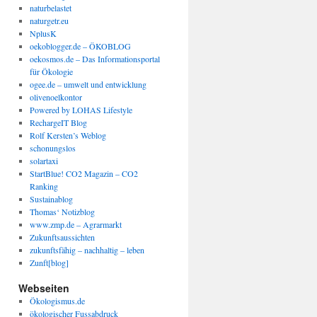
naturbelastet
naturgetr.eu
NplusK
oekoblogger.de – ÖKOBLOG
oekosmos.de – Das Informationsportal
für Ökologie
ogee.de – umwelt und entwicklung
olivenoelkontor
Powered by LOHAS Lifestyle
RechargeIT Blog
Rolf Kersten’s Weblog
schonungslos
solartaxi
StartBlue! CO2 Magazin – CO2
Ranking
Sustainablog
Thomas‘ Notizblog
www.zmp.de – Agrarmarkt
Zukunftsaussichten
zukunftsfähig – nachhaltig – leben
Zunft[blog]
Webseiten
Ökologismus.de
ökologischer Fussabdruck