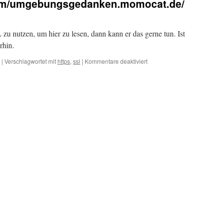
.com/umgebungsgedanken.momocat.de/
 zu nutzen, um hier zu lesen, dann kann er das gerne tun. Ist
rhin.
|
Verschlagwortet mit
https
,
ssl
|
Kommentare deaktiviert
für
https://ssl-
account.com/umgebungsg