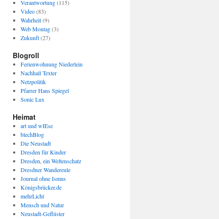
Verantwortung
(115)
Video
(83)
Wahrheit
(9)
Web Montag
(3)
Zukunft
(27)
Blogroll
Ferienwohnung Niederlein
Nachhall Texter
Netzpolitik
Pfarrer Hans Spiegel
Sonic Lux
Heimat
art und wIEse
blechBlog
Die Neustadt
Dresden für Kinder
Dresden, ein Weltenschatz
Dresdner Wandereule
Journal ohne Ismus
Königsbrücker.de
mehrLicht
Mensch und Natur
Neustadt-Geflüster