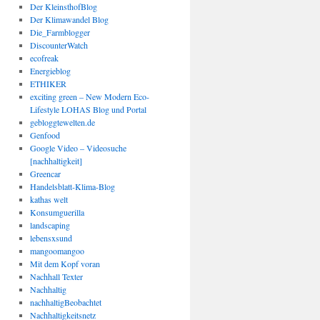
Der KleinsthofBlog
Der Klimawandel Blog
Die_Farmblogger
DiscounterWatch
ecofreak
Energieblog
ETHIKER
exciting green – New Modern Eco-
Lifestyle LOHAS Blog und Portal
gebloggtewelten.de
Genfood
Google Video – Videosuche
[nachhaltigkeit]
Greencar
Handelsblatt-Klima-Blog
kathas welt
Konsumguerilla
landscaping
lebensxsund
mangoomangoo
Mit dem Kopf voran
Nachhall Texter
Nachhaltig
nachhaltigBeobachtet
Nachhaltigkeitsnetz