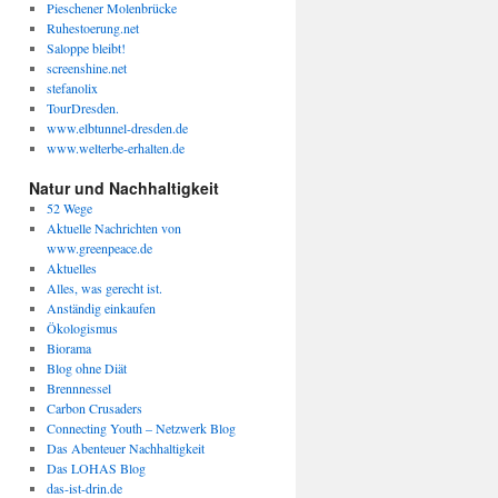
Pieschener Molenbrücke
Ruhestoerung.net
Saloppe bleibt!
screenshine.net
stefanolix
TourDresden.
www.elbtunnel-dresden.de
www.welterbe-erhalten.de
Natur und Nachhaltigkeit
52 Wege
Aktuelle Nachrichten von
www.greenpeace.de
Aktuelles
Alles, was gerecht ist.
Anständig einkaufen
Ökologismus
Biorama
Blog ohne Diät
Brennnessel
Carbon Crusaders
Connecting Youth – Netzwerk Blog
Das Abenteuer Nachhaltigkeit
Das LOHAS Blog
das-ist-drin.de