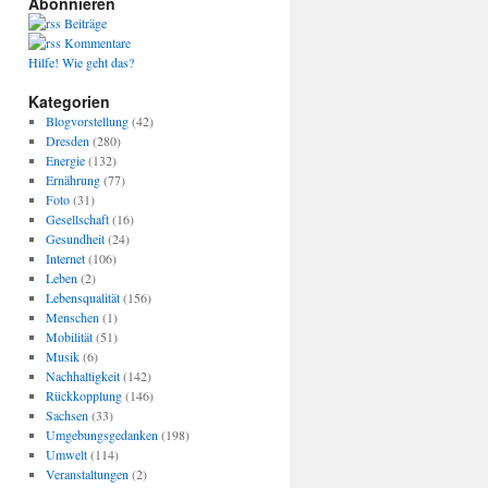
Abonnieren
Beiträge
Kommentare
Hilfe! Wie geht das?
Kategorien
Blogvorstellung
(42)
Dresden
(280)
Energie
(132)
edanken.momocat.de/
Ernährung
(77)
Foto
(31)
Gesellschaft
(16)
Gesundheit
(24)
Internet
(106)
Leben
(2)
Lebensqualität
(156)
Menschen
(1)
Mobilität
(51)
Musik
(6)
Nachhaltigkeit
(142)
Rückkopplung
(146)
Sachsen
(33)
Umgebungsgedanken
(198)
Umwelt
(114)
Veranstaltungen
(2)