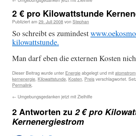
2 € pro Kilowattstunde Kerne
Publiziert am
29. Juli 2008
von
Stephan
So schreibt es zumindest
www.oekosmos
kilowattstunde.
Man darf eben die externen Kosten nich
Dieser Beitrag wurde unter
Energie
abgelegt und mit
atomstrom
kernenergie
,
Kilowattstunde
,
Kosten
,
Preis
verschlagwortet. Set
Permalink
.
←
Umgebungsgedanken jetzt mit Zielhilfe
2 Antworten zu
2 € pro Kilowa
Kernenergiestrom