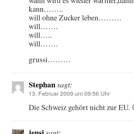
wann wird es wieder wärmer,dami
kann……..
will ohne Zucker leben………
will…….
will…..
will…….
grussi………
Stephan
sagt:
13. Februar 2009 um 09:56 Uhr
Die Schweiz gehört nicht zur EU. 
jensi
sagt: