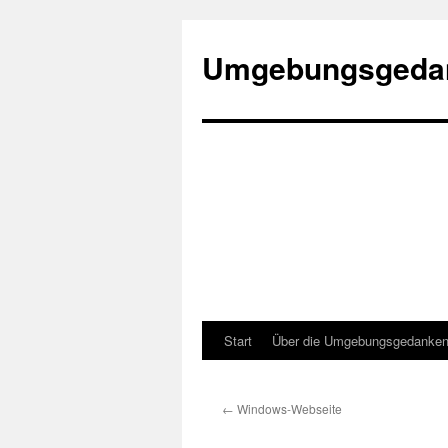
Umgebungsgeda
Start
Über die Umgebungsgedanke
Zum
Inhalt
←
Windows-Webseite
springen