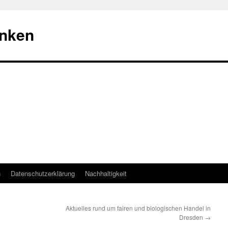
nken
n
Datenschutzerklärung
Nachhaltigkeit
Aktuelles rund um fairen und biologischen Handel in
Dresden
→