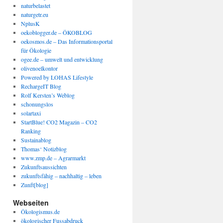
naturbelastet
naturgetr.eu
NplusK
oekoblogger.de – ÖKOBLOG
oekosmos.de – Das Informationsportal
für Ökologie
ogee.de – umwelt und entwicklung
olivenoelkontor
Powered by LOHAS Lifestyle
RechargeIT Blog
Rolf Kersten’s Weblog
schonungslos
solartaxi
StartBlue! CO2 Magazin – CO2
Ranking
Sustainablog
Thomas‘ Notizblog
www.zmp.de – Agrarmarkt
Zukunftsaussichten
zukunftsfähig – nachhaltig – leben
Zunft[blog]
Webseiten
Ökologismus.de
ökologischer Fussabdruck