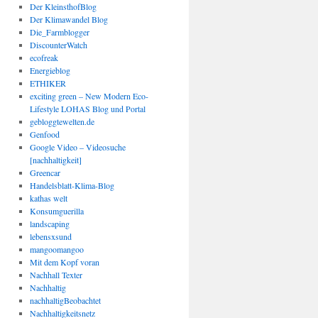
Der KleinsthofBlog
Der Klimawandel Blog
Die_Farmblogger
DiscounterWatch
ecofreak
Energieblog
ETHIKER
exciting green – New Modern Eco-
Lifestyle LOHAS Blog und Portal
gebloggtewelten.de
Genfood
Google Video – Videosuche
[nachhaltigkeit]
Greencar
Handelsblatt-Klima-Blog
kathas welt
Konsumguerilla
landscaping
lebensxsund
mangoomangoo
Mit dem Kopf voran
Nachhall Texter
Nachhaltig
nachhaltigBeobachtet
Nachhaltigkeitsnetz