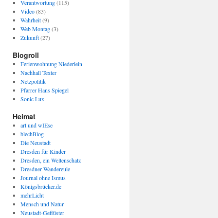
Verantwortung
(115)
Video
(83)
Wahrheit
(9)
Web Montag
(3)
Zukunft
(27)
Blogroll
Ferienwohnung Niederlein
Nachhall Texter
Netzpolitik
Pfarrer Hans Spiegel
Sonic Lux
Heimat
art und wIEse
blechBlog
Die Neustadt
Dresden für Kinder
Dresden, ein Weltenschatz
Dresdner Wandereule
Journal ohne Ismus
Königsbrücker.de
mehrLicht
Mensch und Natur
Neustadt-Geflüster