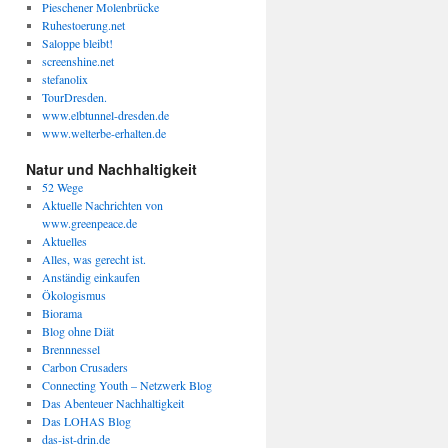
Pieschener Molenbrücke
Ruhestoerung.net
Saloppe bleibt!
screenshine.net
stefanolix
TourDresden.
www.elbtunnel-dresden.de
www.welterbe-erhalten.de
Natur und Nachhaltigkeit
52 Wege
Aktuelle Nachrichten von
www.greenpeace.de
Aktuelles
Alles, was gerecht ist.
Anständig einkaufen
Ökologismus
Biorama
Blog ohne Diät
Brennnessel
Carbon Crusaders
Connecting Youth – Netzwerk Blog
Das Abenteuer Nachhaltigkeit
Das LOHAS Blog
das-ist-drin.de