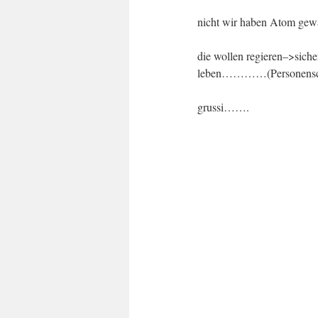
nicht wir haben Atom g
die wollen regieren–>sich
leben…………(Personenschu
grussi…….