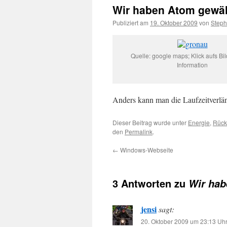
Wir haben Atom gewäh
Publiziert am
19. Oktober 2009
von
Step
Quelle: google maps; Klick aufs Bil
Information
Anders kann man die Laufzeitverlän
Dieser Beitrag wurde unter
Energie
,
Rück
den
Permalink
.
←
Windows-Webseite
3 Antworten zu
Wir hab
jensi
sagt:
20. Oktober 2009 um 23:13 Uh