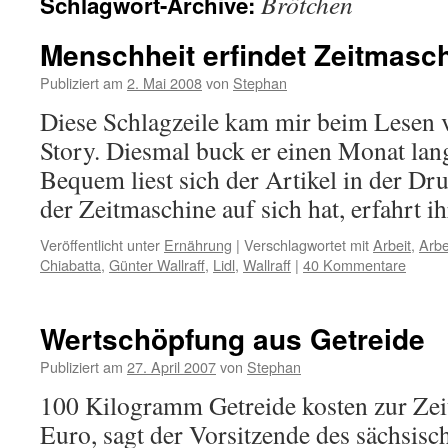
Brötchen
Schlagwort-Archive:
Menschheit erfindet Zeitmasc
Publiziert am
2. Mai 2008
von
Stephan
Diese Schlagzeile kam mir beim Lesen v
Story. Diesmal buck er einen Monat lan
Bequem liest sich der Artikel in der Dr
der Zeitmaschine auf sich hat, erfahrt ih
Veröffentlicht unter
Ernährung
|
Verschlagwortet mit
Arbeit
,
Arbe
Chiabatta
,
Günter Wallraff
,
Lidl
,
Wallraff
|
40 Kommentare
Wertschöpfung aus Getreide
Publiziert am
27. April 2007
von
Stephan
100 Kilogramm Getreide kosten zur Zei
Euro, sagt der Vorsitzende des sächsis