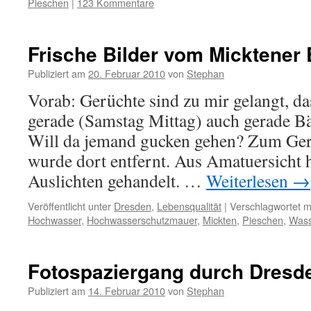
Pieschen
|
123 Kommentare
Frische Bilder vom Micktener 
Publiziert am
20. Februar 2010
von
Stephan
Vorab: Gerüchte sind zu mir gelangt, da
gerade (Samstag Mittag) auch gerade Bä
Will da jemand gucken gehen? Zum Gerü
wurde dort entfernt. Aus Amatuersicht h
Auslichten gehandelt. …
Weiterlesen
→
Veröffentlicht unter
Dresden
,
Lebensqualität
|
Verschlagwortet m
Hochwasser
,
Hochwasserschutzmauer
,
Mickten
,
Pieschen
,
Wass
Fotospaziergang durch Dresd
Publiziert am
14. Februar 2010
von
Stephan