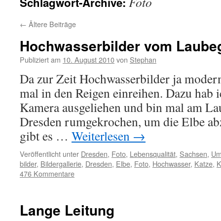
Foto
Schlagwort-Archive:
←
Ältere Beiträge
Hochwasserbilder vom Laubeg
Publiziert am
10. August 2010
von
Stephan
Da zur Zeit Hochwasserbilder ja modern
mal in den Reigen einreihen. Dazu hab i
Kamera ausgeliehen und bin mal am Lau
Dresden rumgekrochen, um die Elbe abz
gibt es …
Weiterlesen
→
Veröffentlicht unter
Dresden
,
Foto
,
Lebensqualität
,
Sachsen
,
Um
bilder
,
Bildergallerie
,
Dresden
,
Elbe
,
Foto
,
Hochwasser
,
Katze
,
K
476 Kommentare
Lange Leitung