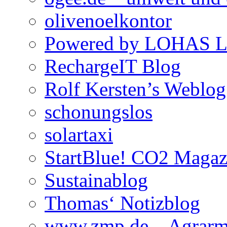
olivenoelkontor
Powered by LOHAS Li
RechargeIT Blog
Rolf Kersten’s Weblog
schonungslos
solartaxi
StartBlue! CO2 Maga
Sustainablog
Thomas‘ Notizblog
www.zmp.de – Agrarm