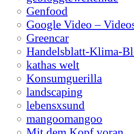
Genfood
Google Video – Videos
Greencar
Handelsblatt-Klima-B
kathas welt
Konsumguerilla
landscaping
lebensxsund
mangoomangoo
Mit dem Kopf voran