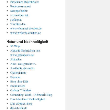
Pieschener Molenbrücke
Ruhestoerung.net
Saloppe bleibt!
screenshine.net
stefanolix
TourDresden.
www.elbtunnel-dresden.de
www.welterbe-erhalten.de
Natur und Nachhaltigkeit
52 Wege
Aktuelle Nachrichten von
www.greenpeace.de
Aktuelles
Alles, was gerecht ist.
Anständig einkaufen
Ökologismus
Biorama
Blog ohne Diät
Brennnessel
Carbon Crusaders
Connecting Youth – Netzwerk Blog
Das Abenteuer Nachhaltigkeit
Das LOHAS Blog
das-ist-drin.de