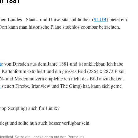
m 1881
en Landes-, Staats- und Universitätsbibliothek (
SLUB
) bietet ein
ort kann man historische Pläne stufenlos zoombar betrachten,
te
von Dresden aus dem Jahre 1881 und ist anklickbar. Ich habe
m Kartenforum extrahiert und ein grosses Bild (2864 x 2872 Pixel,
DN- und Modemnutzern empfehle ich nicht das Bild anzuklicken.
t
steuert Firefox, Irfanview und The Gimp) hat, kann sich gerne
top-Scripting) auch für Linux?
egt und sollte nun auch besser verfügbar sein.
fentlicht. Setze ein Lesezeichen auf den
Permalink
.