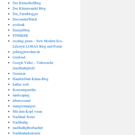
Der KleinsthofBlog
Der Klimawandel Blog
Die_Farmblogger
DiscounterWatch
ecofreak
Energieblog
ETHIKER
exciting green – New Modern Eco-
Lifestyle LOHAS Blog und Portal
gebloggtewelten.de
Genfood
Google Video – Videosuche
[nachhaltigkeit]
Greencar
Handelsblatt-Klima-Blog
kathas welt
Konsumguerilla
landscaping
lebensxsund
mangoomangoo
Mit dem Kopf voran
Nachhall Texter
Nachhaltig
nachhaltigBeobachtet
Nachhaltigkeitsnetz