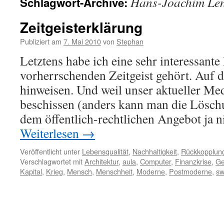
Hans-Joachim Le
Schlagwort-Archive:
Zeitgeisterklärung
Publiziert am
7. Mai 2010
von
Stephan
Letztens habe ich eine sehr interessante
vorherrschenden Zeitgeist gehört. Auf d
hinweisen. Und weil unser aktueller Med
beschissen (anders kann man die Lösch
dem öffentlich-rechtlichen Angebot ja n
Weiterlesen
→
Veröffentlicht unter
Lebensqualität
,
Nachhaltigkeit
,
Rückkopplun
Verschlagwortet mit
Architektur
,
aula
,
Computer
,
Finanzkrise
,
Ge
Kapital
,
Krieg
,
Mensch
,
Menschheit
,
Moderne
,
Postmoderne
,
sw