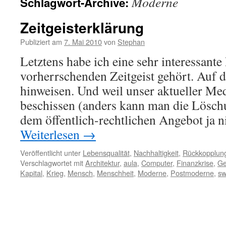
Moderne
Schlagwort-Archive:
Zeitgeisterklärung
Publiziert am
7. Mai 2010
von
Stephan
Letztens habe ich eine sehr interessante
vorherrschenden Zeitgeist gehört. Auf d
hinweisen. Und weil unser aktueller Med
beschissen (anders kann man die Lösch
dem öffentlich-rechtlichen Angebot ja n
Weiterlesen
→
Veröffentlicht unter
Lebensqualität
,
Nachhaltigkeit
,
Rückkopplun
Verschlagwortet mit
Architektur
,
aula
,
Computer
,
Finanzkrise
,
Ge
Kapital
,
Krieg
,
Mensch
,
Menschheit
,
Moderne
,
Postmoderne
,
sw